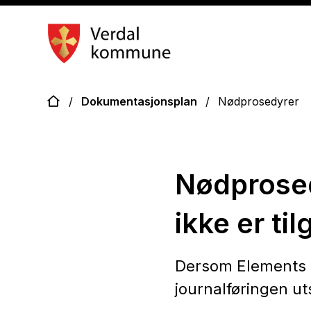
Dokumentasjonsplan
Du er her:
Dokumentasjonsplan
Nødprosedyrer
Nødprosed
ikke er ti
Dersom Elements er
journalføringen ut