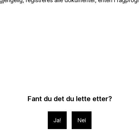
lgjengelig, registreres alle dokumenter, enten i fagprog
Fant du det du lette etter?
Ja
Nei