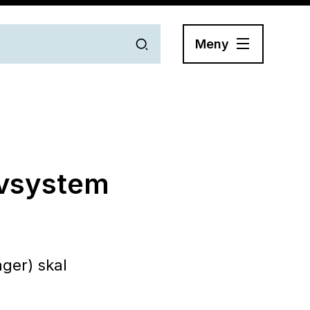
Meny
ivsystem
ager) skal