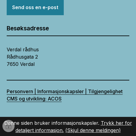
Send oss en e-post
Besøksadresse
Verdal rådhus
Rådhusgata 2
7650 Verdal
Personvern | Informasjonskapsler | Tilgjengelighet
CMS og utvikling: ACOS
Denne siden bruker informasjonskapsler.
Trykk her for
I
detaljert informasjon.
(Skjul denne meldingen)