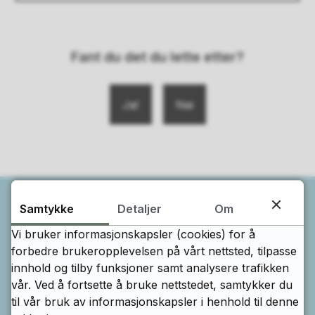
Fant du det du lette etter?
Ja
Nei
Samtykke
Detaljer
Om
Postboks:
Vi bruker informasjonskapsler (cookies) for å
Verdal kommune
forbedre brukeropplevelsen på vårt nettsted, tilpasse
Postboks 24
innhold og tilby funksjoner samt analysere trafikken
7651 Verdal
vår. Ved å fortsette å bruke nettstedet, samtykker du
til vår bruk av informasjonskapsler i henhold til denne
Besøksadresse: