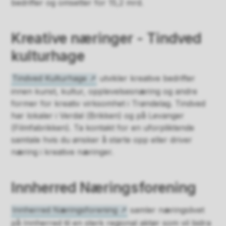
bedrifter og omsetter for 15,2 mrd.
Kreative næringer - Tindved
kulturhage
Tindved Kulturhage
utvikler kreative bedrifter
innen kunst, kultur, opplevelsesnæring og andre
former for kreativ virksomhet i Trøndelag. Tindved
har lokaler i Verdal (Brikken) og på Levanger
(Filmfabrikken). Ta kontakt for en uforpliktende
samtale hvis du ønsker å starte opp eller driver
næring i kreative næringer.
Innherred Næringsforening
Innherred Næringsforening
samler næringslivet
på Innherred til en sterk regional aktør som vil bidra