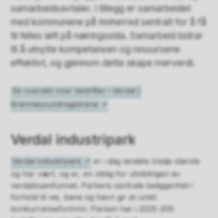
samarbeidsavtaler. I tillegg er samarbeidet
med kommunene på Innherred sentralt for å få
til felles løft på næringssida. Samarbeid bidrar
til å utnytte kompetansen og ressursene
effektivt, og gjennom dette skape merverdi.
Se oversikt over bedrifter i Verdal |
Brønnøysundregistrene
Verdal industripark
Verdal industripark
er i dag landets tredje største
og har vært, og er, en viktig for utviklingen av
verdalssamfunnet. Parkens sentrale beliggenhet i
forhold til vei, bane og havn gir et unikt
konkurransefortrinn. Parken har i 2025 209