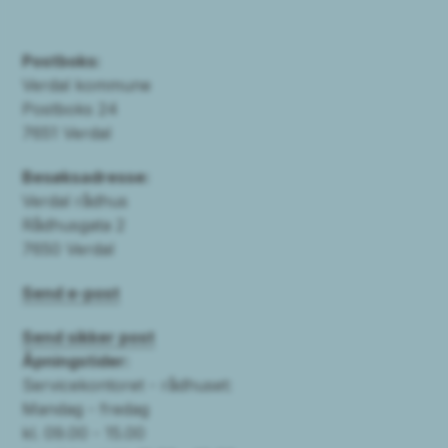
Postboks:
Verdal kommune
Postboks 24
7651 Verdal
Besøksadresse:
Verdal rådhus
Rådhusgata 2
7650 Verdal
Send e-post
Send sikker post
Åpningstider:
Servicekontoret - rådhuset:
Mandag - fredag
kl. 09.00 - 15.00