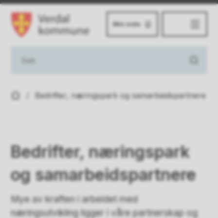
Min side
Verdal kommune
Du er her:
Bedrifter, næringspark og samarbeidspartnere
Bedrifter, næringspark
og samarbeidspartnere
Mye av kraften i arbeidet med
næringsutvikling ligger i våre partnerskap og