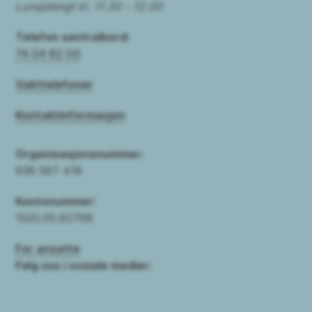
Lunsjstengt kl. 11.30 - 12.00
Telefon sentralbord:
74 04 82 00
Vakttelefoner
Kontaktinformasjon
Organisasjonsnummer:
938 587 418
Kontonummer:
1520.05.60768
For ansatte
Følg oss i sosiale medier: