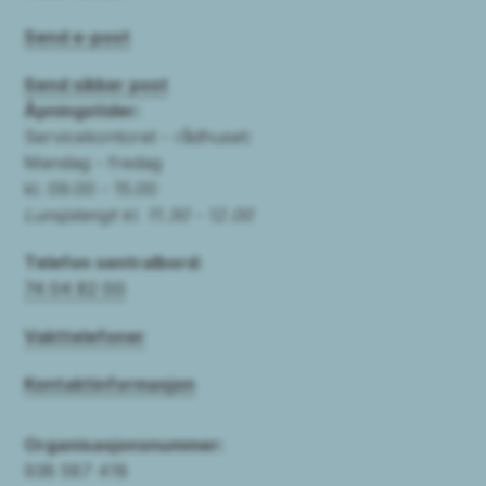
Send e-post
Send sikker post
Åpningstider:
Servicekontoret - rådhuset:
Mandag - fredag
kl. 09.00 - 15.00
Lunsjstengt kl. 11.30 - 12.00
Telefon sentralbord:
74 04 82 00
Vakttelefoner
Kontaktinformasjon
Organisasjonsnummer:
938 587 418