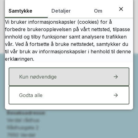
Fant du det du lette etter?
Samtykke
Detaljer
Om
Vi bruker informasjonskapsler (cookies) for å
Ja
Nei
forbedre brukeropplevelsen på vårt nettsted, tilpasse
innhold og tilby funksjoner samt analysere trafikken
vår. Ved å fortsette å bruke nettstedet, samtykker du
til vår bruk av informasjonskapsler i henhold til denne
erklæringen.
Kun nødvendige
Postboks:
Verdal kommune
Postboks 24
Godta alle
7651 Verdal
Besøksadresse:
Verdal rådhus
Rådhusgata 2
7650 Verdal