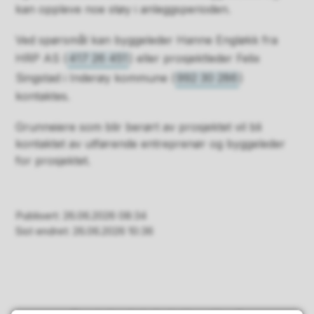
kan oppleve noe støy i anleggsperioden.
Ved spørsmål kan byggeleder Hanne Engløkk fra
HRP AS (
417 26 451
) eller prosjektleder Felix
Singstad i Inderøy kommune (
992 30 286
)
kontaktes.
Grunneiere som blir berørt av prosjektet vil bli
kontaktet av utførende entreprenør og byggeleder
for prosjektet.
Publisert
26.06.2026 08:34
Sist endret
26.06.2026 10:36