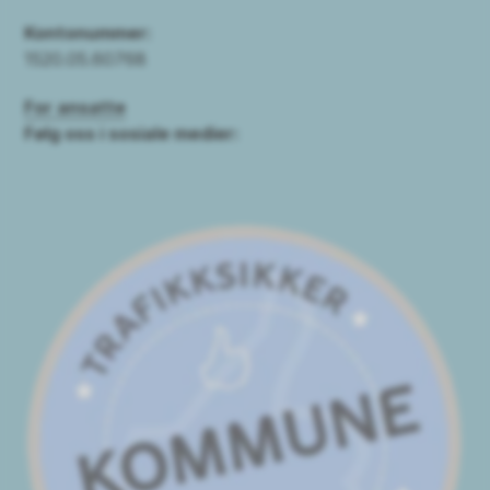
Kontonummer:
1520.05.60768
For ansatte
Følg oss i sosiale medier: