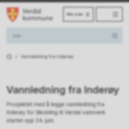
Min side
Verdal kommune
Du er her:
Vannledning fra Inderøy
Vannledning fra Inderøy
Prosjektet med å legge vannledning fra
Inderøy for tilkobling til Verdal vannverk
startet opp 24. juni.