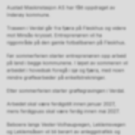
Austad Maskinstasjon AS har fått oppdraget av
Inderøy kommune.
Traseen i Verdal går fra fjæra på Fleskhus og videre
mot Minsås-krysset. Entreprenøren vil ha
riggområde på den gamle fotballbanen på Fleskhus.
Før sommerferien starter entreprenøren opp arbeid
på land i begge kommunene. I løpet av sommeren vil
arbeidet i hovedsak foregå i sjø og fjæra, med noen
mindre grøftearbeider på enkeltstrekninger.
Etter sommerferien starter grøftegravingen i Verdal.
Arbeidet skal være ferdigstilt innen januar 2027,
mens ferdigpuss skal være ferdig innen mai 2027.
Beboere langs Vester-Volhaugvegen, Leklemsvegen
og Leklemsåsen vil bli berørt av anleggstrafikk og