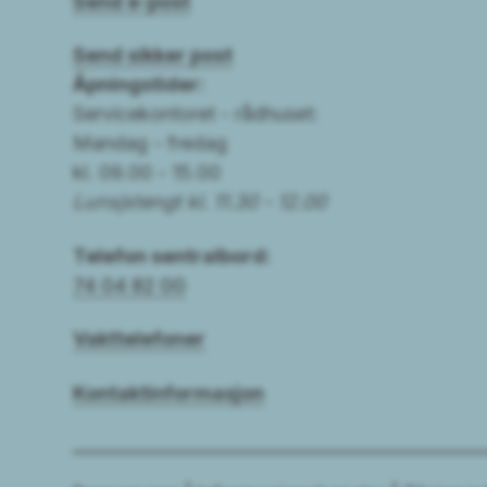
Send e-post
Send sikker post
Åpningstider:
Servicekontoret - rådhuset:
Mandag - fredag
kl. 09.00 - 15.00
Lunsjstengt kl. 11.30 - 12.00
Telefon sentralbord:
74 04 82 00
Vakttelefoner
Kontaktinformasjon