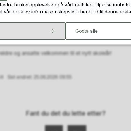
bedre brukeropplevelsen på vårt nettsted, tilpasse innhold 
or de som har rett på det.
til vår bruk av informasjonskapsler i henhold til denne erkl
(SFO)
åpner mandag 17. august.
Godta alle
start eller SFO rettes til den enkelte skole.
oreldre og ansatte velkommen til et nytt skoleår!
54
Sist endret
25.06.2026 09:55
Fant du det du lette etter?