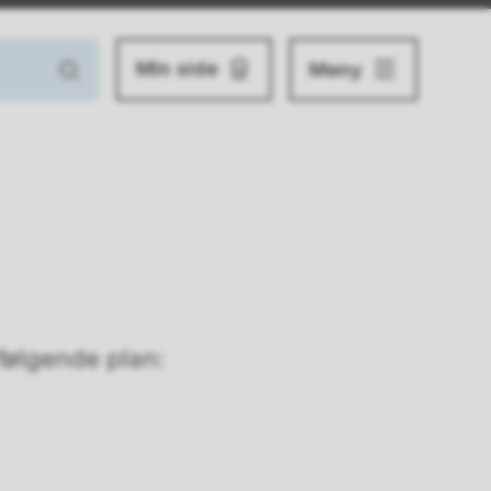
Min side
Meny
 følgende plan: