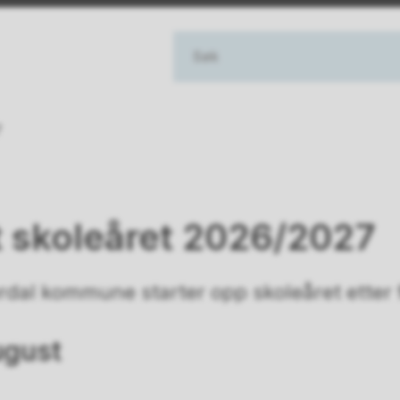
7
t skoleåret 2026/2027
rdal kommune starter opp skoleåret etter
ugust