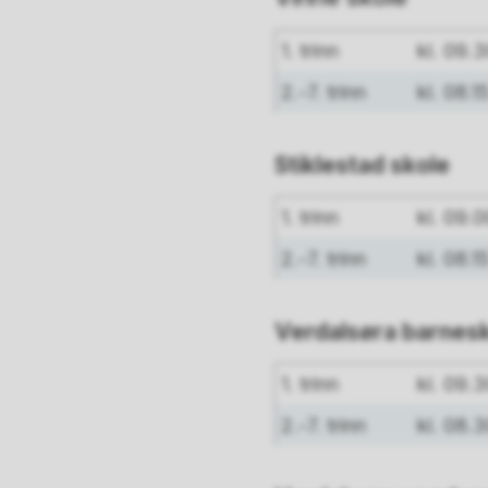
1. trinn
kl. 09.3
2.-7. trinn
kl. 08.1
Stiklestad skole
1. trinn
kl. 09.0
2.-7. trinn
kl. 08.1
Verdalsøra barnes
1. trinn
kl. 09.
2.-7. trinn
kl. 08.