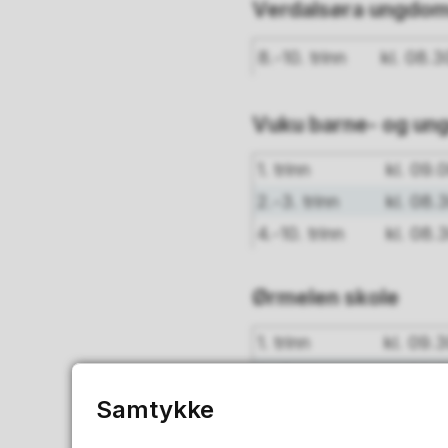
Verdalsøra ungdo
8.-10. trinn
kl. 08.3
Vuku barne- og un
1. trinn
kl. 09.0
2.-3. trinn
kl. 08.3
4.-10. trinn
kl. 08.
Ørmelen skole
1. trinn
kl. 09.
2.-7. trinn
kl. 08.
Samtykke