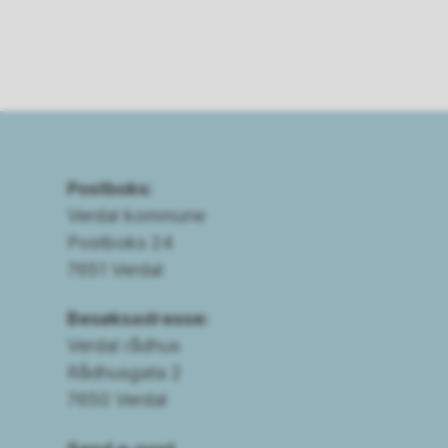
Postboks:
Verdal kommune
Postboks 24
7651 Verdal
Besøksadresse:
Verdal rådhus
Rådhusgata 2
7650 Verdal