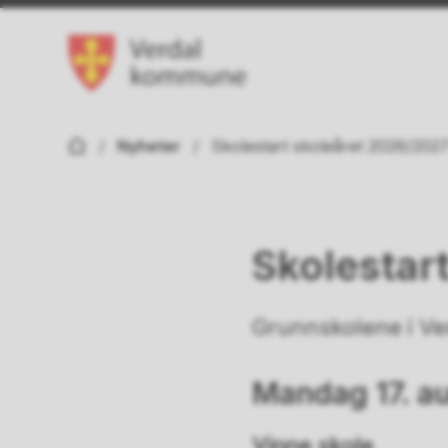
Verdal kommune
Du er her:
Nyheter
Skolestart skoleåret 2026/202
Skolestar
Grunnskolene i Ve
Mandag 17. a
Vinne skole