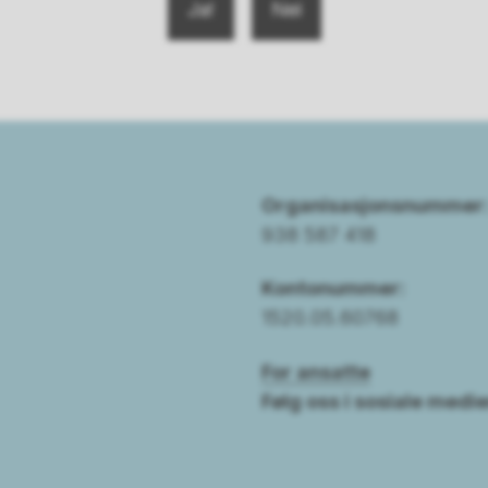
Ja
Nei
Organisasjonsnummer
938 587 418
Kontonummer:
1520.05.60768
For ansatte
Følg oss i sosiale medie