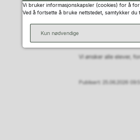
Vi bruker informasjonskapsler (cookies) for å for
Skoleskyss er oppsatt f
Ved å fortsette å bruke nettstedet, samtykker du 
Skolefritidsordningen 
Kun nødvendige
Spørsmål angående skole
Vi ønsker alle elever, f
Publisert
25.06.2026 09: