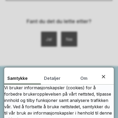
Fant du det du lette etter?
Ja
Nei
Samtykke
Detaljer
Om
Postboks:
Vi bruker informasjonskapsler (cookies) for å
Verdal kommune
forbedre brukeropplevelsen på vårt nettsted, tilpasse
Postboks 24
innhold og tilby funksjoner samt analysere trafikken
7651 Verdal
vår. Ved å fortsette å bruke nettstedet, samtykker du
til vår bruk av informasjonskapsler i henhold til denne
Besøksadresse: