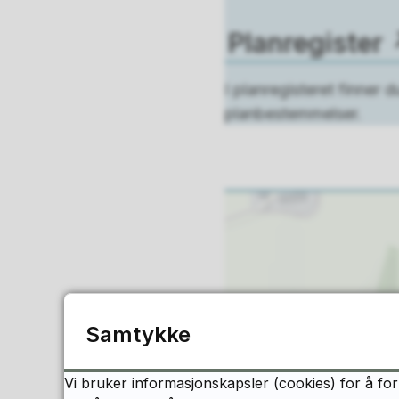
Planregister
I planregisteret finner
planbestemmelser.
Samtykke
Vi bruker informasjonskapsler (cookies) for å for