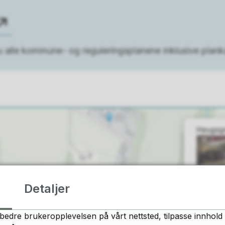
 du alle kommune- og reguleringsplanene inklusive plank
Detaljer
bedre brukeropplevelsen på vårt nettsted, tilpasse innhold 