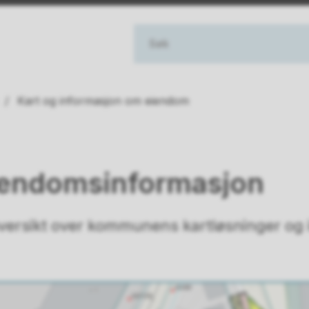
Kart og informasjon om eiendom
iendomsinformasjon
oversikt over kommunens kartløsninger og