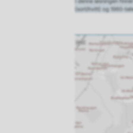
I denne løsningen finner
(sort/hvitt) og 1960-tall