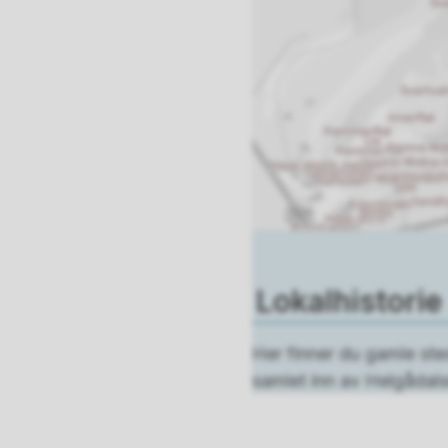
Lokalhistorie
Her finner du gamle ste
samlet inn av Helgådals