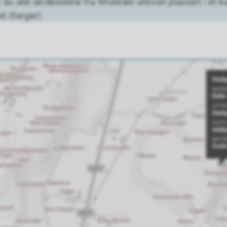
 du alle skråbildene fra Widerøe-arkivet plassert i et ka
et (farger).