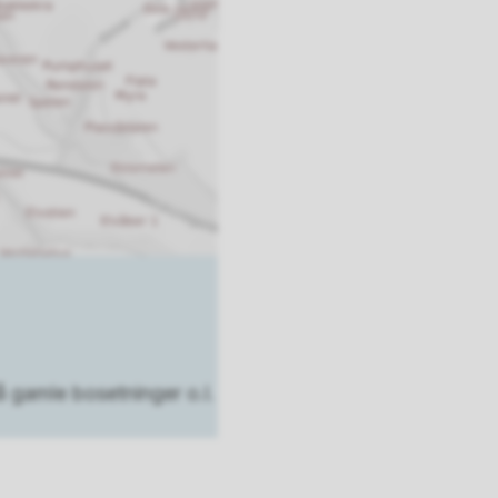
å gamle bosetninger o.l.