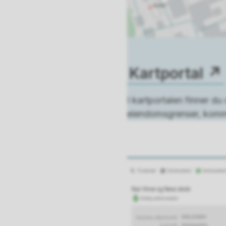
Kartportal
I kartportalen finner d
eiendomsgrenser, kommun