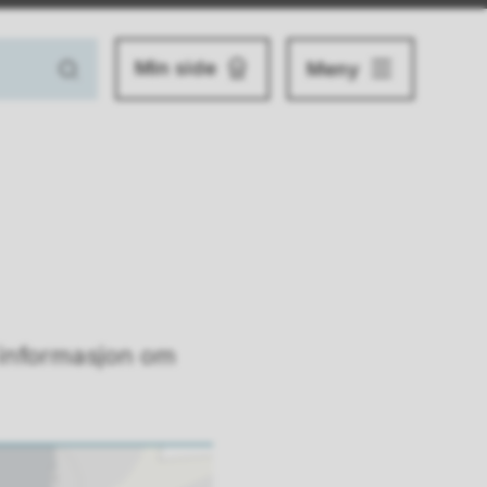
Min side
Meny
 informasjon om