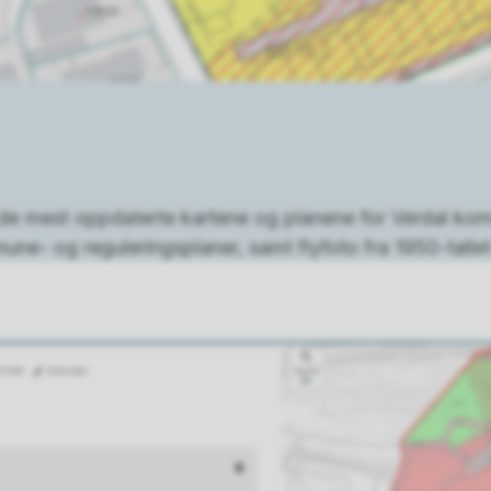
u de mest oppdaterte kartene og planene for Verdal kom
e- og reguleringsplaner, samt flyfoto fra 1950-tallet o