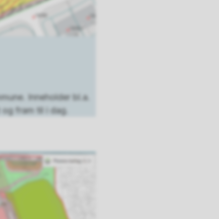
mune. Inneholder bl.a.
g fram til i dag.