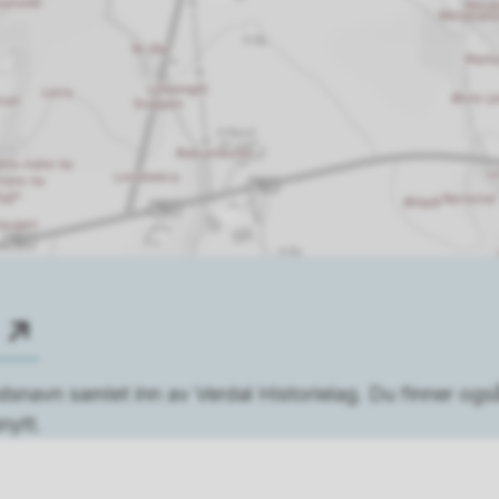
dsnavn samlet inn av Verdal Historielag. Du finner ogs
nytt.