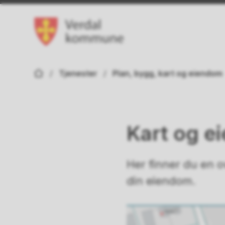
Verdal kommune
Du er her:
Tjenester
Plan, bygg, kart og eiendom
Kart og e
Her finner du en 
din eiendom.