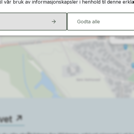
til vår bruk av informasjonskapsler i henhold til denne erkl
Godta alle
vet