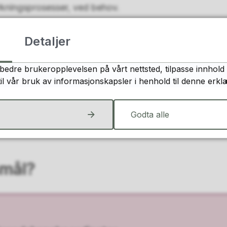
irkningsprosesser, ved behov.
erett i alle utvalg som behandler planer og saker ette
Detaljer
bedre brukeropplevelsen på vårt nettsted, tilpasse innhold 
du kontakte barnas talsperson?
til vår bruk av informasjonskapsler i henhold til denne erkl
alsperson i Verdal kommune.
Godta alle
smål?