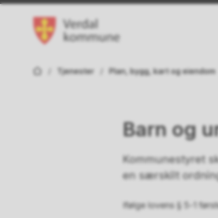
Verdal kommune
Du er her:
Tjenester
Plan, bygg, kart og eiendom
Barn og u
Kommunestyret ska
en særskilt ordnin
Ifølge lovens § 5-1 førs