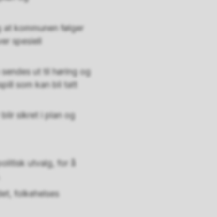
 og at kommunen følger
er spesiell
 sendes ut til høring og
pill som kan bli tatt
lir sikret i plan og
litisk utvalg, for å
.
et, folkehelses