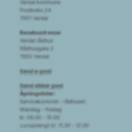
Verdal kommune
Postboks 24
7651 Verdal
Besøksadresse:
Verdal rådhus
Rådhusgata 2
7650 Verdal
Send e-post
Send sikker post
Åpningstider:
Servicekontoret - rådhuset:
Mandag - fredag
kl. 09.00 - 15.00
Lunsjstengt kl. 11.30 - 12.00