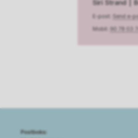
Siri Strand
B
E-post
Send e-p
Mobil
90 78 03 
Postboks: