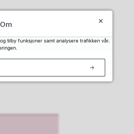
r plan- og
Om
og tilby funksjoner samt analysere trafikken vår.
æringen.