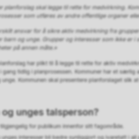
planforslag skal legge til rette for medvirkning. K
prosesser som utføres av andre offentlige organer elle
kilt ansvar for å sikre aktiv medvirkning fra grupper
er barn og unge. Grupper og interesser som ikke er i st
heter på annen måte.»
anforslag har plikt til å legge til rette for aktiv medvi
 gang tidlig i planprosessen. Kommuner har et særlig a
unge. Kommunen skal presentere planforslaget slik at de
n og unges talsperson?
tilgjengelig for publikum innenfor sitt fagområde.
g unges interesser bli bedre synliggjort og ivaretatt i all