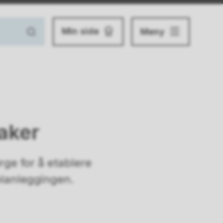
Min side
Meny
aker
ge for å etablere
 planleggingen.