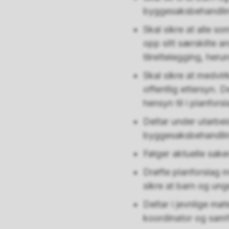
byggesaksbehandli
Skal sikre at alle s
opp sitt særskilte a
tilrettelegging, her
Skal sikre at medvir
offentlig ettersyn. D
hensyn til i planforsl
Deltar under utarbeid
byggesaksbehandli
Følger aktuelle saker
Drøfte planforslag me
sikre at barn og unge
Deltar i jevnlige m
koordinator og samf