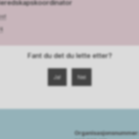
eredskapskoordinator
ost
74
Fant du det du lette etter?
Ja
Nei
Organisasjonsnummer