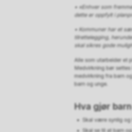
• «Enhver som fremmer 
dette er oppfylt i plan
• Kommuner har et særs
tilrettelegging, herund
skal sikres gode mulig
Alle som utarbeider et pl
Medvirkning bør settes i
medvirkning fra barn og 
barn og unge.
Hva gjør bar
Skal være synlig og 
Skal se til at barn o