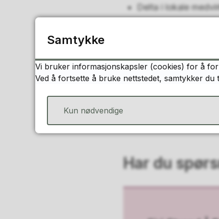
Delta i lokale medv
BUT har møte- og tal
Samtykke
bygningsloven.
Vi bruker informasjonskapsler (cookies) for å for
Hvordan kan 
Ved å fortsette å bruke nettstedet, samtykker du 
Siri Strand er barnas t
Kun nødvendige
Har du spør