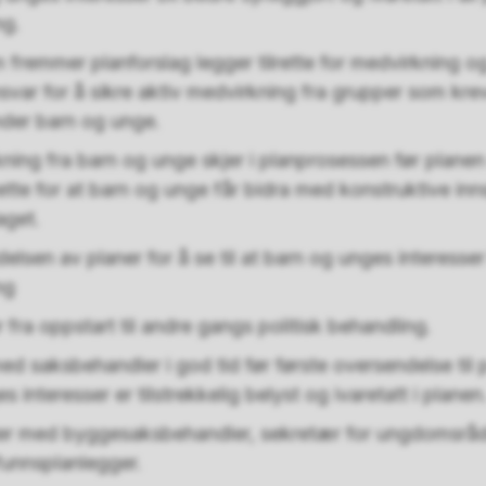
ng.
om fremmer planforslag legger tilrette for medvirkning
nsvar for å sikre aktiv medvirkning fra grupper som krev
under barn og unge.
kning fra barn og unge skjer i planprosessen før planen
ette for at barn og unge får bidra med konstruktive inns
aget.
elsen av planer for å se til at barn og unges interesser b
ng
 fra oppstart til andre gangs politisk behandling.
d saksbehandler i god tid før første oversendelse til po
s interesser er tilstrekkelig belyst og ivaretatt i planen
øter med byggesaksbehandler, sekretær for ungdomsråd
unnsplanlegger.