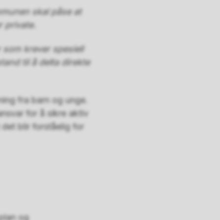
ommunen skal påse at
r private.
 som krever spesiell
and til å delta direkte
rkning fra barn og unge.
nsvar for å sikre aktiv
t blir forståelig for
 plan og