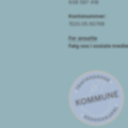
938 587 418
Kontonummer:
1520.05.60768
For ansatte
Følg oss i sosiale medie