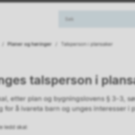
Planer og høringer
Talsperson i plansaker
nges talsperson i plans
l, etter plan og bygningslovens § 3-3, sør
g for å ivareta barn og unges interesser i
te ledd skal: