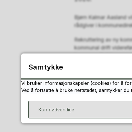
Bjørn Kalmar Aasland vi
rådgiver i kommunedire
Rekruttering av ny kom
kommunal drift viderefør
kommunedirektør.
Samtykke
Knut Snorre Sandnes
Ordfører
Vi bruker informasjonskapsler (cookies) for å for
Ved å fortsette å bruke nettstedet, samtykker du 
Publisert
27.10.2025 18:0
Kun nødvendige