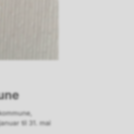
une
r kommune,
nuar til 31. mai