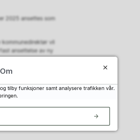
ber 2025 ansettes som
v kommunedirektør vil
 fast ansettelse av ny
Om
og tilby funksjoner samt analysere trafikken vår.
æringen.