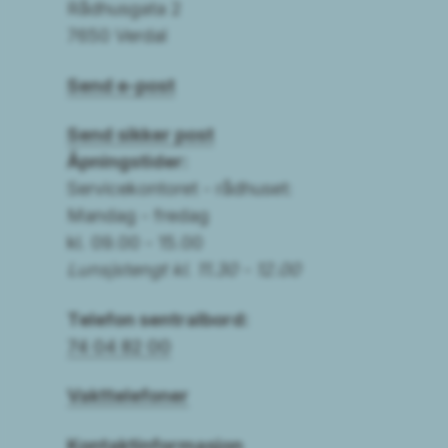
Rådhusgata 2
7650 Verdal
Send e-post
Send sikker post
Åpningstider:
Servicekontoret - rådhuset:
Mandag - fredag
kl. 09.00 - 15.00
Lunsjstengt kl. 11.30 - 12.00
Telefon sentralbord:
74 04 82 00
Vakttelefoner
Kontaktinformasjon