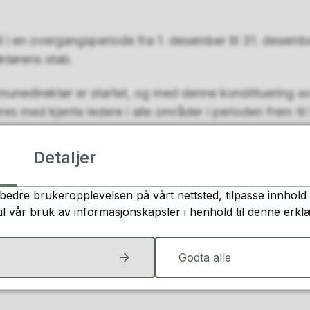
l i en overgangsperiode fra 1. desember til 31. desem
ktørens stab.
munedirektør er startet, og med denne konstituering a
es med kjente ledere i alle områder i perioden frem til
Detaljer
bedre brukeropplevelsen på vårt nettsted, tilpasse innhold 
til vår bruk av informasjonskapsler i henhold til denne erkl
4
Sist endret
28.10.2025 10:00
Godta alle