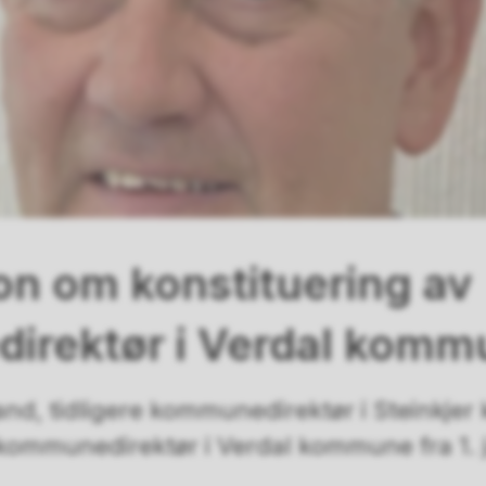
on om konstituering av
irektør i Verdal komm
and, tidligere kommunedirektør i Steinkje
ommunedirektør i Verdal kommune fra 1. ja