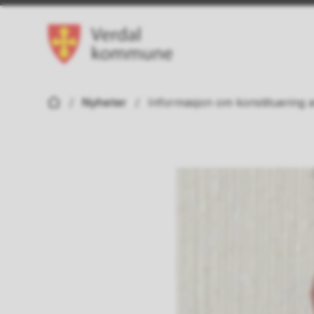
Verdal kommune
Du er her:
Nyheter
Informasjon om konstituering