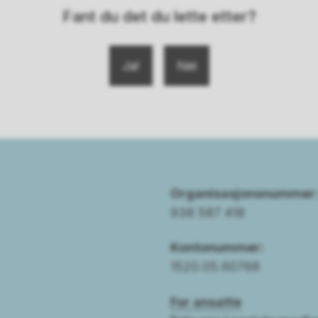
Fant du det du lette etter?
Ja
Nei
Organisasjonsnummer
938 587 418
Kontonummer:
1520.05.60768
For ansatte