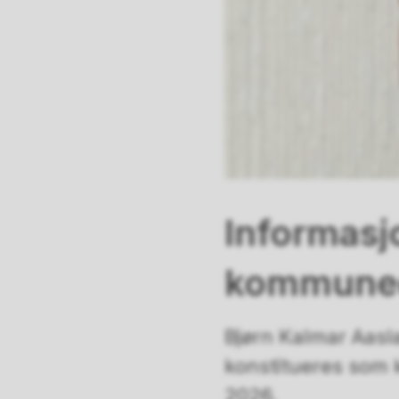
Informasj
kommuned
Bjørn Kalmar Aasl
konstitueres som k
2026.