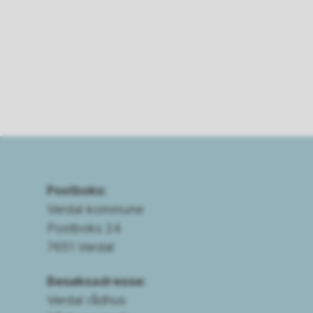
Postboks:
Verdal kommune
Postboks 24
7651 Verdal
Besøksadresse:
Verdal rådhus