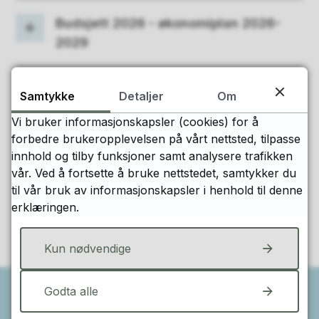
Budsjett 2026 - økonomiplan 2026-
2029
Samtykke
Detaljer
Om
Vi bruker informasjonskapsler (cookies) for å
forbedre brukeropplevelsen på vårt nettsted, tilpasse
Fant du det du lette etter?
innhold og tilby funksjoner samt analysere trafikken
vår. Ved å fortsette å bruke nettstedet, samtykker du
til vår bruk av informasjonskapsler i henhold til denne
Ja
Nei
erklæringen.
Kun nødvendige
Godta alle