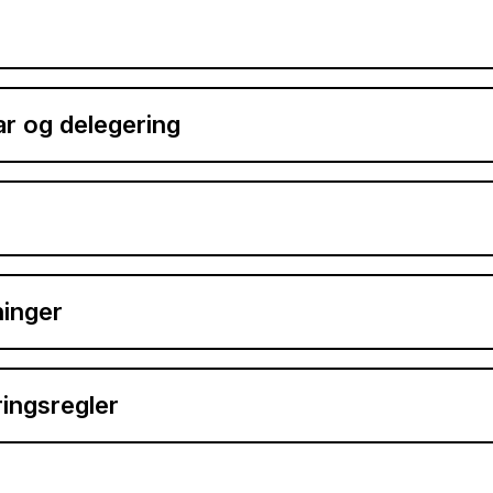
ar og delegering
inger
ringsregler