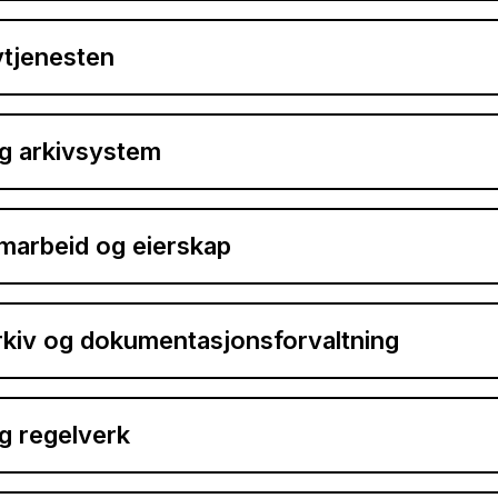
ivtjenesten
og arkivsystem
marbeid og eierskap
arkiv og dokumentasjonsforvaltning
og regelverk