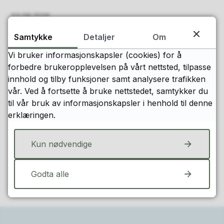
03.08.2026
Vannlekkasje
Samtykke
Detaljer
Om
Vi bruker informasjonskapsler (cookies) for å
forbedre brukeropplevelsen på vårt nettsted, tilpasse
innhold og tilby funksjoner samt analysere trafikken
29.07.2026
vår. Ved å fortsette å bruke nettstedet, samtykker du
til vår bruk av informasjonskapsler i henhold til denne
Dumping av avfall på Havfrua
erklæringen.
Kun nødvendige
Se alle nyhetssaker
Godta alle